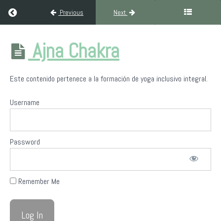
Return to course: Formación Yoga Inclusivo Integral (300H Ni
Previous
Next
Formación
Ajna Chakra
Yoga
Inclusivo
Integral
Este contenido pertenece a la formación de yoga inclusivo integral.
(300H
Nivel III)
Username
Bienvenida
a
Password
Yoga
Sin
Fronteras
Remember Me
Filosofía
del
yoga