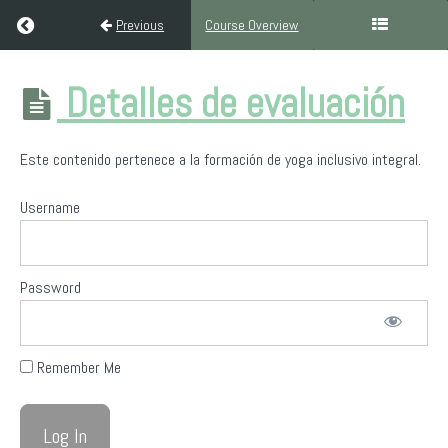
Return to course: Formación Yoga Inclusivo Integral (300H Ni
Previous
Course Overview
Formación
Detalles de evaluación
Yoga
Inclusivo
Integral
Este contenido pertenece a la formación de yoga inclusivo integral.
(300H
Nivel III)
Username
Bienvenida
a
Password
Yoga
Sin
Fronteras
Remember Me
Filosofía
del
yoga