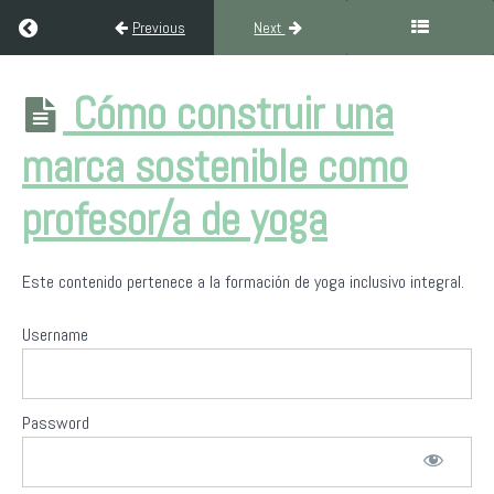
Return to course: Formación Yoga Inclusivo Integral (300H Ni
Previous
Next
Formación
Cómo construir una
Yoga
Inclusivo
marca sostenible como
Integral
(300H
Nivel III)
profesor/a de yoga
Este contenido pertenece a la formación de yoga inclusivo integral.
Bienvenida
a
Yoga
Username
Sin
Fronteras
Password
Filosofía
del
yoga