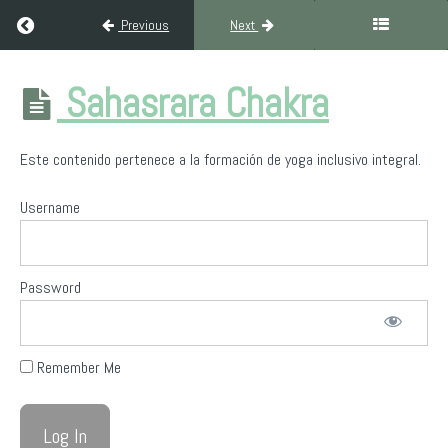
Return to course: Formación Yoga Inclusivo Integral (300H Ni
Previous
Next
Formación
Sahasrara Chakra
Yoga
Inclusivo
Integral
Este contenido pertenece a la formación de yoga inclusivo integral.
(300H
Nivel III)
Username
Bienvenida
a
Password
Yoga
Sin
Fronteras
Remember Me
Filosofía
del
yoga