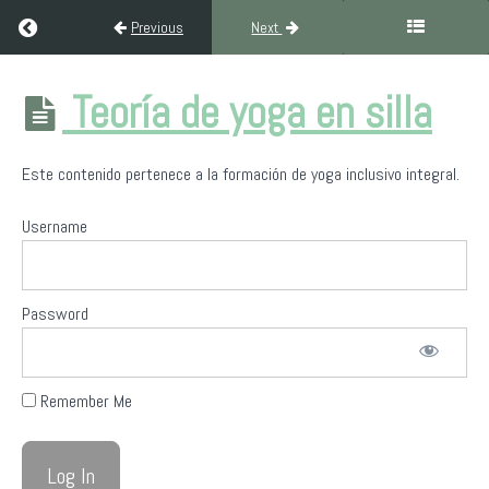
Return to course: Formación Yoga Inclusivo Integral (300H Ni
Previous
Next
Formación
Teoría de yoga en silla
Yoga
Inclusivo
Integral
Este contenido pertenece a la formación de yoga inclusivo integral.
(300H
Nivel III)
Username
Bienvenida
a
Password
Yoga
Sin
Fronteras
Remember Me
Filosofía
del
yoga