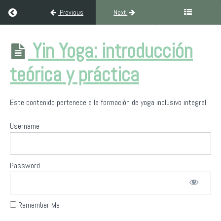
Return to course: Formación Yoga Inclusivo Integral (300H Ni
Previous
Next
Formación
Yin Yoga: introducción
Yoga
Inclusivo
teórica y práctica
Integral
(300H
Nivel III)
Este contenido pertenece a la formación de yoga inclusivo integral.
Username
Bienvenida
a
Yoga
Sin
Password
Fronteras
Filosofía
Remember Me
del
yoga