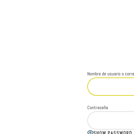
Skip
Skip
ONG
to
to
de
main
footer
Yoga
content
inclusivo
Nombre de usuario o corre
Contraseña
SHOW PASSWORD