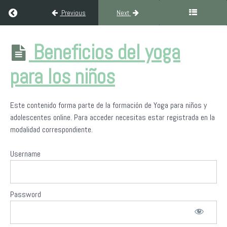
Return to course: Formación de Yoga para niños y adolescent
Previous
Next
Formación de
Beneficios del yoga
Yoga para
niños y
para los niños
adolescentes
Este contenido forma parte de la formación de Yoga para niños y
Introducción
adolescentes online. Para acceder necesitas estar registrada en la
al
modalidad correspondiente.
yoga
en
niños
Username
y
adolescentes
Password
Presentación
de Yoga Sin