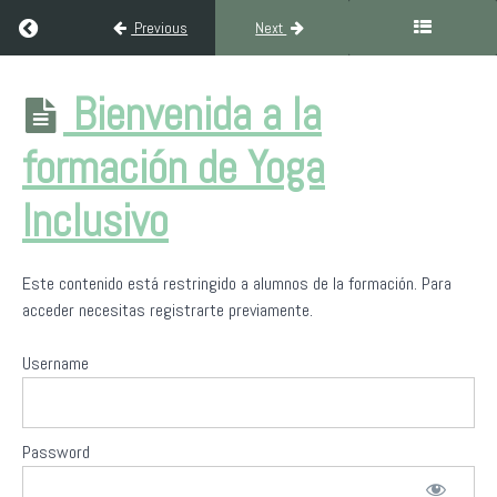
Return to course: Formación de Yoga para la Inclusión
Previous
Next
Formación
Bienvenida a la
de Yoga
para la
formación de Yoga
Inclusión
Introducción
Inclusivo
y
yoga
inclusivo
Este contenido está restringido a alumnos de la formación. Para
acceder necesitas registrarte previamente.
Presentación
de Yoga Sin
Username
Fronteras y
su
metodología
Password
Bienvenida