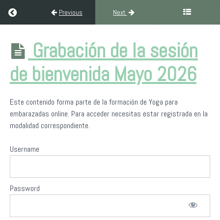
Return to course: Formación de Yoga para Embarazadas
Previous
Next
Formación de
Grabación de la sesión
Yoga para
Embarazadas
de bienvenida Mayo 2026
Presentación
Este contenido forma parte de la formación de Yoga para
de
embarazadas online. Para acceder necesitas estar registrada en la
Yoga
modalidad correspondiente.
Sin
Fronteras
Username
Hatha
Vinyasa
yoga
Password
en
el
embarazo