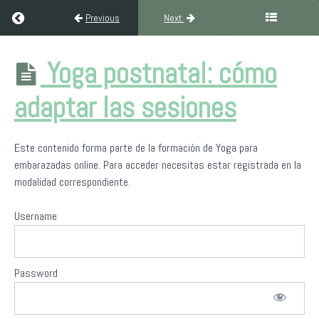
Return to course: Formación de Yoga para Embarazadas
Previous
Next
Formación de
Yoga postnatal: cómo
Yoga para
Embarazadas
adaptar las sesiones
Presentación
Este contenido forma parte de la formación de Yoga para
de
embarazadas online. Para acceder necesitas estar registrada en la
Yoga
modalidad correspondiente.
Sin
Fronteras
Username
Hatha
Vinyasa
yoga
Password
en
el
embarazo