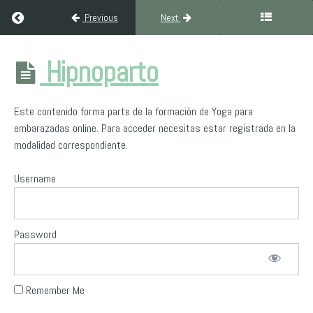
Respiración
Return to course: Formación de Yoga para Embarazadas
Previous
Next
enfriamiento
o Sheetali
Pranayama
Formación de
Hipnoparto
Yoga para
Embarazadas
Respiración
del León
Este contenido forma parte de la formación de Yoga para
embarazadas online. Para acceder necesitas estar registrada en la
modalidad correspondiente.
Brahmari
Pranayama
Username
+
Meditación
Password
Meditación
y
embarazo
Remember Me
Hipnoparto