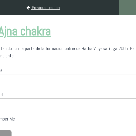
Previous Lesson
Ajna chakra
tenido forma parte de la formación online de Hatha Vinyasa Yoga 200h. Pa
ndiente.
me
rd
mber Me