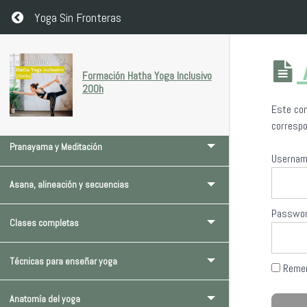
Return to course: Formación Hatha Yoga Inclusivo 200h
Yoga Sin Fronteras
Bienvenido/a a Yoga Sin Fronteras
Formación Hatha Yoga Inclusivo
200h
Este con
Filosofía del yoga
correspo
Pranayama y Meditación
Userna
Asana, alineación y secuencias
Passwo
Clases completas
Técnicas para enseñar yoga
Reme
Anatomía del yoga