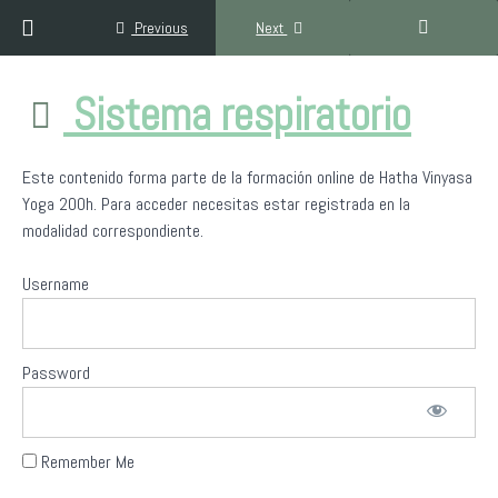
Return to course: Formación Hatha Yoga Inclusivo 200h
Previous
Next
Formación
Sistema respiratorio
Hatha
Yoga
Inclusivo
Este contenido forma parte de la formación online de Hatha Vinyasa
200h
Yoga 200h. Para acceder necesitas estar registrada en la
modalidad correspondiente.
Bienvenido/a
Username
a
Yoga
Sin
Fronteras
Password
Filosofía
del
Remember Me
yoga