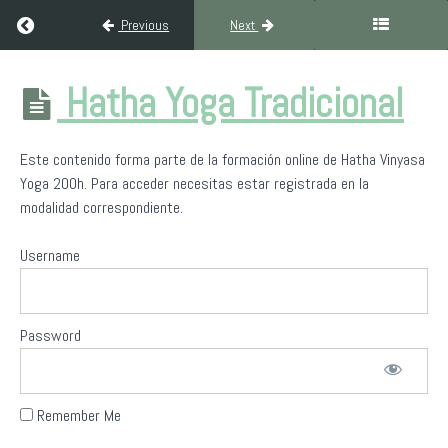
Return to course: Formación Hatha Yoga Inclusivo 200h
Previous
Next
Formación
Hatha Yoga Tradicional
Hatha
Yoga
Inclusivo
Este contenido forma parte de la formación online de Hatha Vinyasa
200h
Yoga 200h. Para acceder necesitas estar registrada en la
modalidad correspondiente.
Bienvenido/a
Username
a
Yoga
Sin
Fronteras
Password
Filosofía
del
Remember Me
yoga