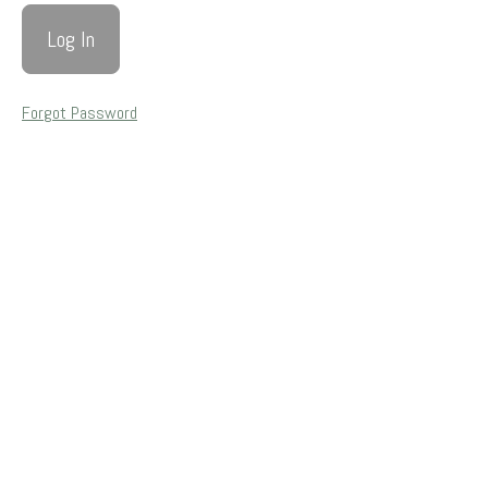
Pranayama
y
Meditación
Forgot Password
Introducción
al
Pranayama
Aprende
a
respirar
Respiración
cuadrada
Respiración
4-7-8