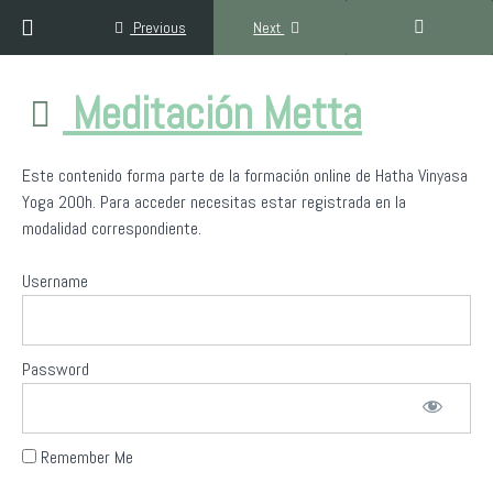
Return to course: Formación Hatha Yoga Inclusivo 200h
Previous
Next
Formación
Meditación Metta
Hatha
Yoga
Inclusivo
Este contenido forma parte de la formación online de Hatha Vinyasa
200h
Yoga 200h. Para acceder necesitas estar registrada en la
modalidad correspondiente.
Bienvenido/a
Username
a
Yoga
Sin
Fronteras
Password
Filosofía
del
Remember Me
yoga