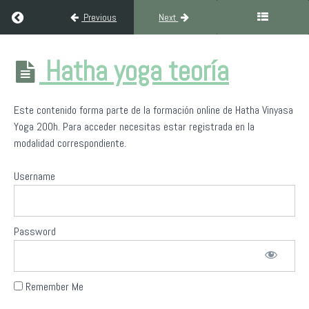
Return to course: Formación Hatha Yoga Inclusivo 200h
Previous
Next
Formación
Hatha yoga teoría
Hatha
Yoga
Inclusivo
Este contenido forma parte de la formación online de Hatha Vinyasa
200h
Yoga 200h. Para acceder necesitas estar registrada en la
modalidad correspondiente.
Bienvenido/a
Username
a
Yoga
Sin
Fronteras
Password
Filosofía
del
Remember Me
yoga