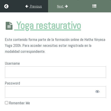
Return to course: Formación Hatha Yoga Inclusivo 200h
Previous
Next
Formación
Yoga restaurativo
Hatha
Yoga
Inclusivo
Este contenido forma parte de la formación online de Hatha Vinyasa
200h
Yoga 200h. Para acceder necesitas estar registrada en la
modalidad correspondiente.
Bienvenido/a
Username
a
Yoga
Sin
Fronteras
Password
Filosofía
del
Remember Me
yoga