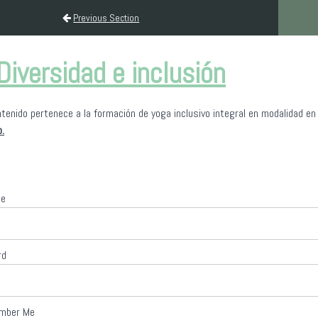
0H
Previous Section
Diversidad e inclusión
tenido pertenece a la formación de yoga inclusivo integral en modalidad en
o.
me
rd
mber Me