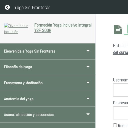
Return to course: Formación Yoga Inclusivo Integral YSF 30
Yoga Sin Fronteras
Formación Yoga Inclusivo Integral
YSF 300H
Este con
Bienvenida a Yoga Sin Fronteras
del curs
Filosofía del yoga
Userna
Pranayama y Meditación
Anatomía del yoga
Passwo
Asana: alineación y secuencias
Reme