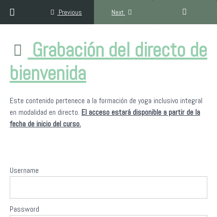
Return to course: Formación Yoga Inclusivo Integral YSF 30
Previous
Next
Formación
Grabación del directo de
Yoga
Inclusivo
bienvenida
Integral
YSF 300H
Este contenido pertenece a la formación de yoga inclusivo integral
en modalidad en directo.
El acceso estará disponible a partir de la
Bienvenida
fecha de inicio del curso.
a
Yoga
Sin
Fronteras
Username
Presentación
de Yoga Sin
Password
Fronteras y