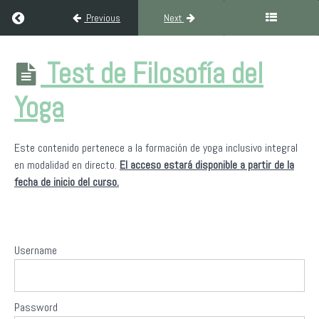
Return to course: Formación Yoga Inclusivo Integral YSF 30
Previous
Next
Formación
Test de Filosofía del
Yoga
Inclusivo
Yoga
Integral
YSF 300H
Este contenido pertenece a la formación de yoga inclusivo integral
en modalidad en directo.
El acceso estará disponible a partir de la
Bienvenida
fecha de inicio del curso.
a
Yoga
Sin
Fronteras
Username
Filosofía
del
yoga
Password