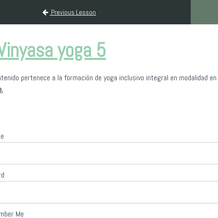
0H
Previous Lesson
Vinyasa yoga 5
tenido pertenece a la formación de yoga inclusivo integral en modalidad en
o.
me
rd
mber Me