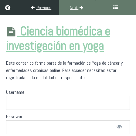
Return to course: Formación de Yoga para personas con cánce
Previous
Next
Formación de
Ciencia biomédica e
Yoga para
personas con
investigación en yoga
cáncer y
enfermedades
crónicas
Este contenido forma parte de la formación de Yoga de cáncer y
enfermedades crónicas online. Para acceder necesitas estar
registrada en la modalidad correspondiente.
Introducción
al
curso
Username
Contenido
socio
Password
sanitario