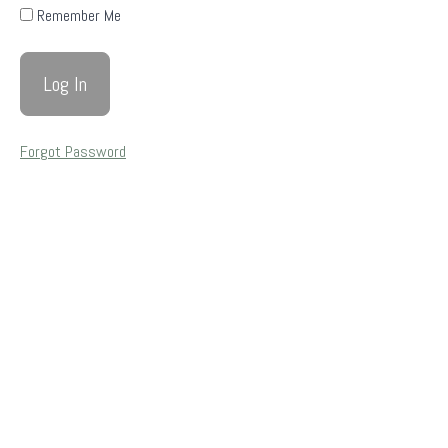
Contenido
Remember Me
infanto-
juvenil
Contenido
Yoga
Forgot Password
Descripción
general del
yoga
Ciencia
biomédica e
investigación
en yoga
¿Cómo
el yoga
puede