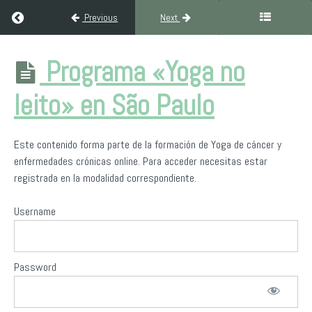
el yoga
Return to course: Formación de Yoga para personas con cánce
Previous
Next
puede
ayudar?
Formación de
Programa «Yoga no
Yoga para
Acompañar
personas con
leito» en São Paulo
desde el
cáncer y
yoga
enfermedades
crónicas
La
Este contenido forma parte de la formación de Yoga de cáncer y
respiración
enfermedades crónicas online. Para acceder necesitas estar
como
registrada en la modalidad correspondiente.
elemento
clave
Username
Recomendaciones
y
contraindicaciones
Password
Programa