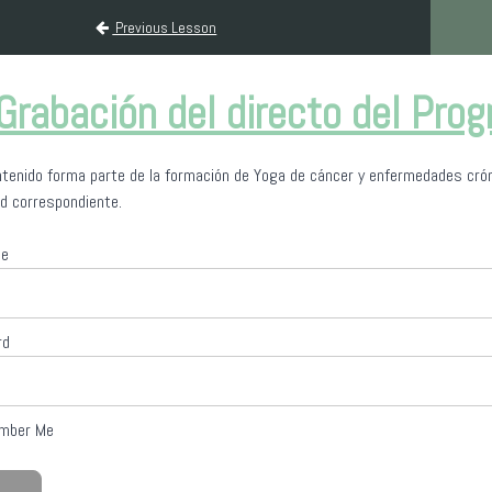
r y enfermedades crónicas
Previous Lesson
Grabación del directo del Prog
tenido forma parte de la formación de Yoga de cáncer y enfermedades cróni
d correspondiente.
me
rd
mber Me