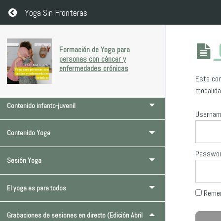
Return to course: Formación de Yoga para personas con cánce
Yoga Sin Fronteras
Formación de Yoga para
Introducción al curso
personas con cáncer y
enfermedades crónicas
Este con
Contenido socio sanitario
modalida
Contenido infanto-juvenil
Userna
Contenido Yoga
Passwo
Sesión Yoga
El yoga es para todos
Reme
Grabaciones de sesiones en directo (Edición Abril