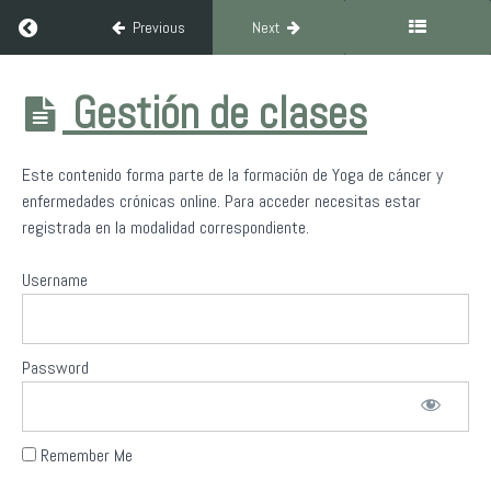
Return to course: Formación de Yoga para personas con cánce
Contenido
Previous
Next
socio
sanitario
Formación de
Gestión de clases
Yoga para
Contenido
personas con
infanto-
cáncer y
Este contenido forma parte de la formación de Yoga de cáncer y
juvenil
enfermedades
crónicas
enfermedades crónicas online. Para acceder necesitas estar
registrada en la modalidad correspondiente.
Contenido
Yoga
Username
Sesión
Yoga
Password
El
yoga
es
Remember Me
para