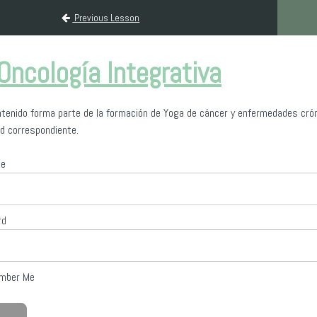
r y enfermedades crónicas
Previous Lesson
Oncología Integrativa
tenido forma parte de la formación de Yoga de cáncer y enfermedades cróni
d correspondiente.
me
rd
mber Me