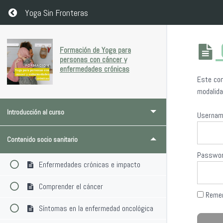
Return to course: Formación de Yoga para personas con cánce
Yoga Sin Fronteras
Formación de Yoga para
personas con cáncer y
enfermedades crónicas
Este con
modalida
Introducción al curso
Userna
Contenido socio sanitario
Passwo
Enfermedades crónicas e impacto
Comprender el cáncer
Reme
Síntomas en la enfermedad oncológica