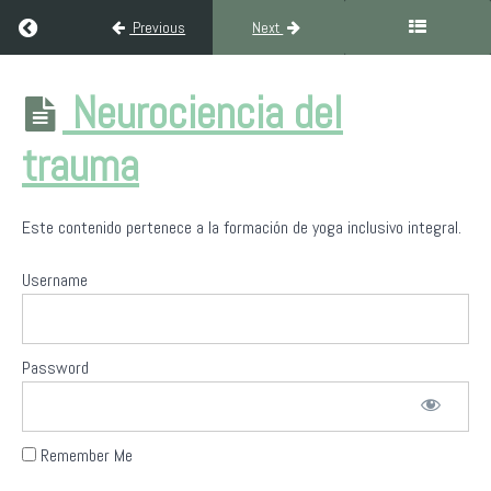
Return to course: Formación Yoga Inclusivo Integral (300H Ni
Previous
Next
Formación
Neurociencia del
Yoga
Inclusivo
trauma
Integral
(300H
Nivel III)
Este contenido pertenece a la formación de yoga inclusivo integral.
Username
Bienvenida
a
Yoga
Sin
Password
Fronteras
Filosofía
Remember Me
del
yoga