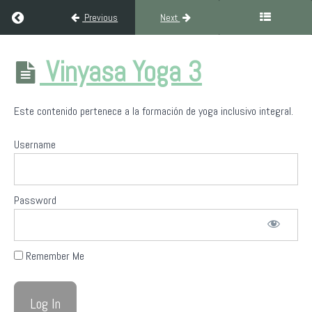
Return to course: Formación Yoga Inclusivo Integral (300H Ni
Previous
Next
Formación
Vinyasa Yoga 3
Yoga
Inclusivo
Integral
Este contenido pertenece a la formación de yoga inclusivo integral.
(300H
Nivel III)
Username
Bienvenida
a
Password
Yoga
Sin
Fronteras
Remember Me
Filosofía
del
yoga