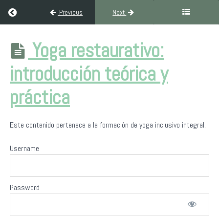
Return to course: Formación Yoga Inclusivo Integral (300H Ni
Previous
Next
Formación
Yoga restaurativo:
Yoga
Inclusivo
introducción teórica y
Integral
(300H
Nivel III)
práctica
Este contenido pertenece a la formación de yoga inclusivo integral.
Bienvenida
a
Yoga
Username
Sin
Fronteras
Password
Filosofía
del
yoga