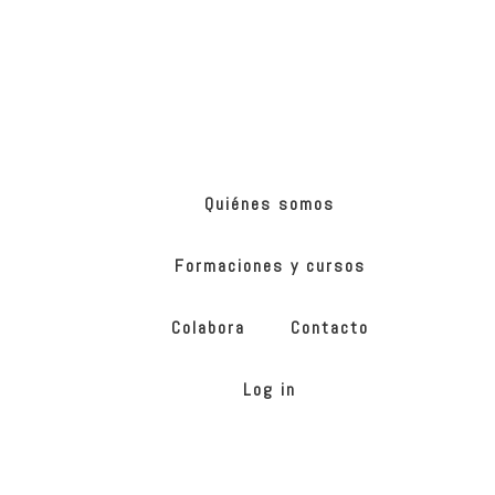
Skip
Skip
to
to
main
footer
content
ONG
de
Yoga
inclusivo
Quiénes somos
Formaciones y cursos
Colabora
Contacto
Log in