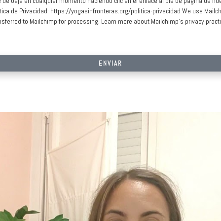
e de baja en cualquier momento haciendo clic en el enlace al pie de página de nu
ca de Privacidad: https://yogasinfronteras.org/politica-privacidad We use Mailch
nsferred to Mailchimp for processing. Learn more about Mailchimp's privacy pract
ENVIAR