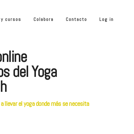
 y cursos
Colabora
Contacto
Log in
nline
s del Yoga
0h
a llevar el yoga donde más se necesita