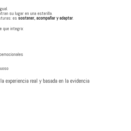
gual.
ran su lugar en una esterilla.
sturas: es
sostener, acompañar y adaptar
.
e que integra:
o
coemocionales
tuoso
 la experiencia real y basada en la evidencia