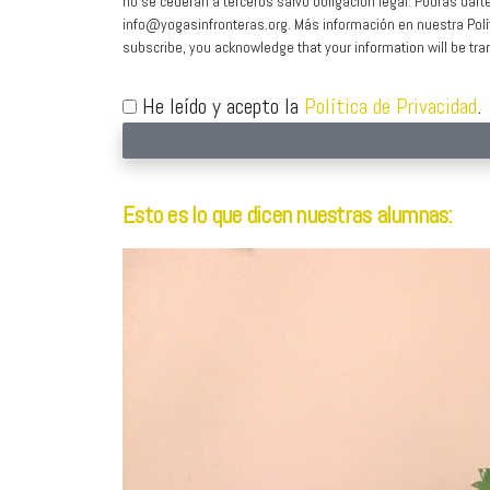
no se cederán a terceros salvo obligación legal. Podrás dart
info@yogasinfronteras.org. Más información en nuestra Políti
subscribe, you acknowledge that your information will be tra
He leído y acepto la
Política de Privacidad
.
Esto es lo que dicen nuestras alumnas: