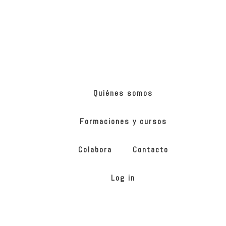
Skip
Skip
to
to
main
footer
content
ONG
de
Yoga
inclusivo
Quiénes somos
Formaciones y cursos
Colabora
Contacto
Log in