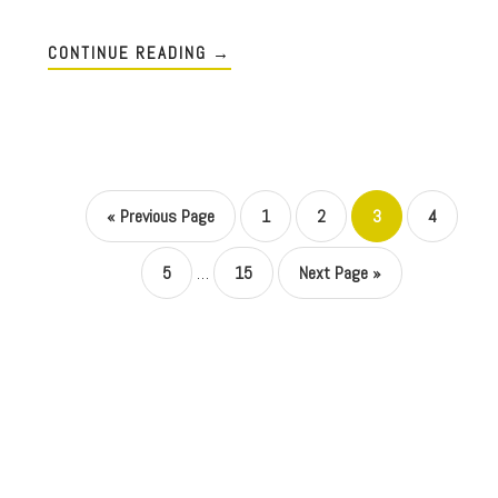
CONTINUE READING
→
«
Previous Page
1
2
3
4
5
…
15
Next Page »