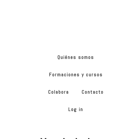
Skip
Skip
to
to
main
footer
content
ONG
de
Yoga
inclusivo
Quiénes somos
Formaciones y cursos
Colabora
Contacto
Log in