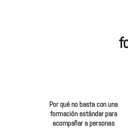
Skip
Skip
ONG
to
to
de
main
footer
Yoga
content
inclusivo
f
Por qué no basta con una
formación estándar para
acompañar a personas