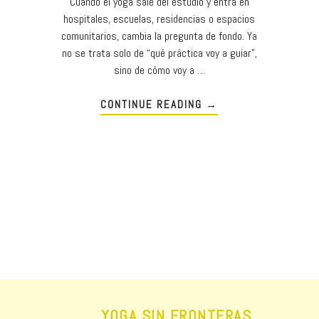
Cuando el yoga sale del estudio y entra en
hospitales, escuelas, residencias o espacios
comunitarios, cambia la pregunta de fondo. Ya
no se trata solo de “qué práctica voy a guiar”,
sino de cómo voy a …
CONTINUE READING
→
YOGA SIN FRONTERAS