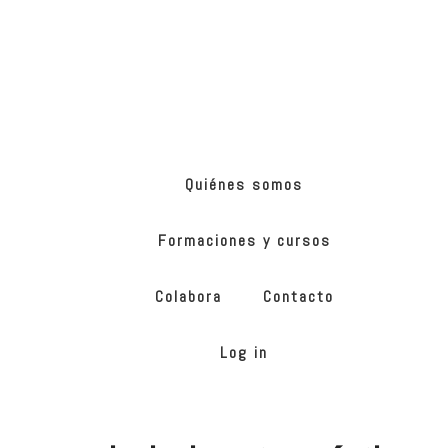
Skip
Skip
to
to
main
footer
content
ONG
de
Yoga
inclusivo
Quiénes somos
Formaciones y cursos
Colabora
Contacto
Log in