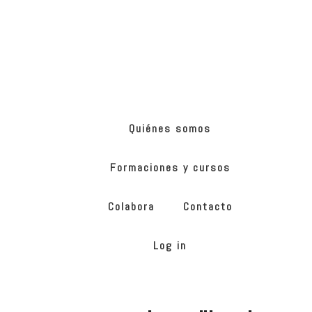
Skip
Skip
to
to
main
footer
content
ONG
de
Yoga
inclusivo
Quiénes somos
Formaciones y cursos
Colabora
Contacto
Log in