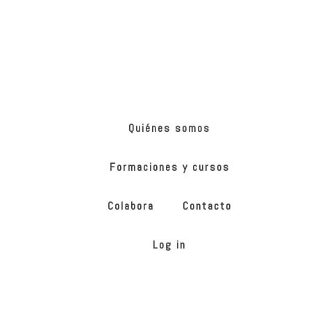
Skip
Skip
to
to
main
footer
content
ONG
de
Yoga
inclusivo
Quiénes somos
Formaciones y cursos
Colabora
Contacto
Log in