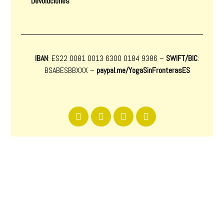
Devoluciones
IBAN
: ES22 0081 0013 6300 0184 9386 –
SWIFT/BIC
:
BSABESBBXXX
–
paypal.me/YogaSinFronterasES