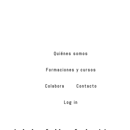
Skip
Skip
to
to
main
footer
content
ONG
de
Yoga
inclusivo
Quiénes somos
Formaciones y cursos
Colabora
Contacto
Log in