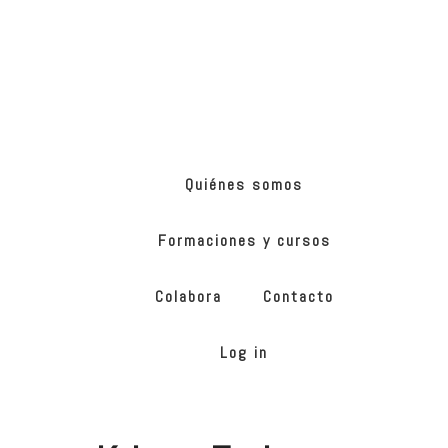
Skip
Skip
to
to
main
footer
content
ONG
de
Yoga
inclusivo
Quiénes somos
Formaciones y cursos
Colabora
Contacto
Log in