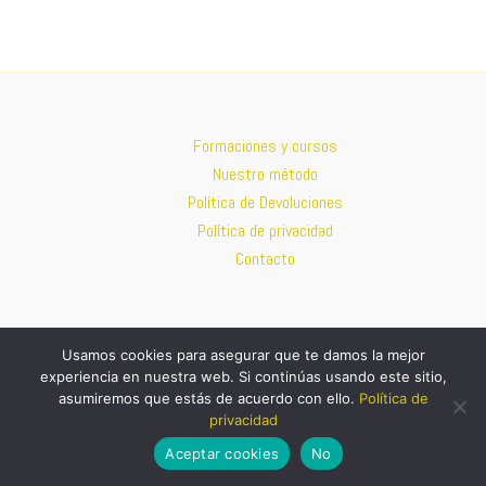
Formaciones y cursos
Nuestro método
Política de Devoluciones
Política de privacidad
Contacto
Usamos cookies para asegurar que te damos la mejor
experiencia en nuestra web. Si continúas usando este sitio,
IBAN
: ES22 0081 0013 6300 0184 9386 –
SWIFT/BIC
: BSABESBBXXX
–
asumiremos que estás de acuerdo con ello.
Política de
paypal.me/YogaSinFronterasES
privacidad
Aceptar cookies
No