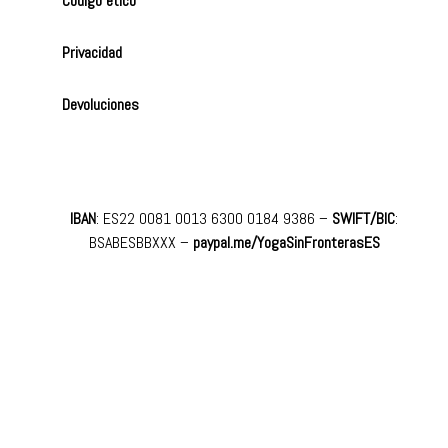
Código ético
Privacidad
Devoluciones
IBAN
: ES22 0081 0013 6300 0184 9386 –
SWIFT/BIC
:
BSABESBBXXX
–
paypal.me/YogaSinFronterasES