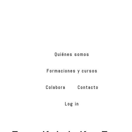
Skip
Skip
to
to
main
footer
content
ONG
de
Yoga
inclusivo
Quiénes somos
Formaciones y cursos
Colabora
Contacto
Log in