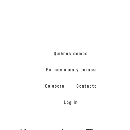
Skip
Skip
to
to
main
footer
content
ONG
de
Yoga
inclusivo
Quiénes somos
Formaciones y cursos
Colabora
Contacto
Log in