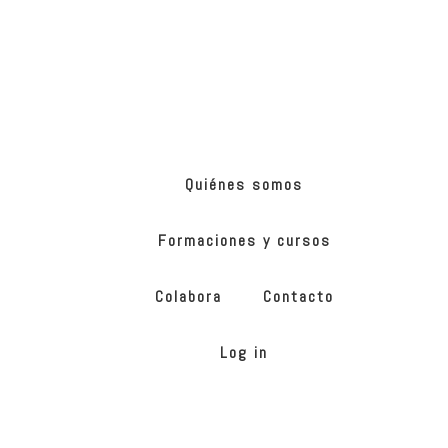
Skip
Skip
to
to
main
footer
content
ONG
de
Yoga
inclusivo
Quiénes somos
Formaciones y cursos
Colabora
Contacto
Log in