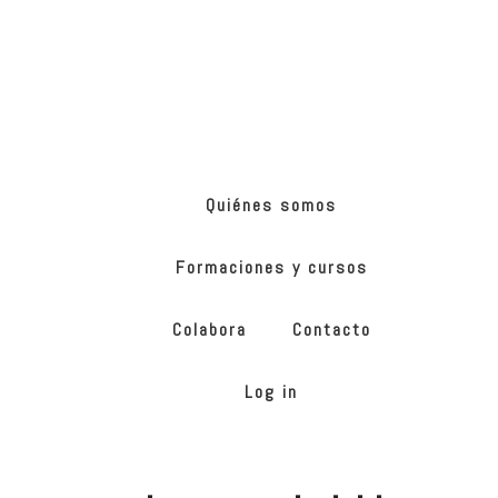
Skip
Skip
to
to
main
footer
content
ONG
de
Yoga
inclusivo
Quiénes somos
Formaciones y cursos
Colabora
Contacto
Log in