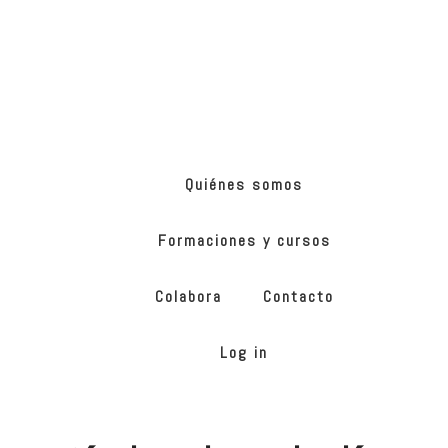
Skip
Skip
to
to
main
footer
content
ONG
de
Yoga
inclusivo
Quiénes somos
Formaciones y cursos
Colabora
Contacto
Log in