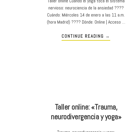
Taller online Cuando el yoga toca el sistema
nervioso: neurociencia de la ansiedad ????
Cuándo: Miércoles 14 de enero a las 11 a.m.
(hora Madrid) ???? Dónde: Online | Acceso …
CONTINUE READING
→
Taller online: «Trauma,
neurodivergencia y yoga»