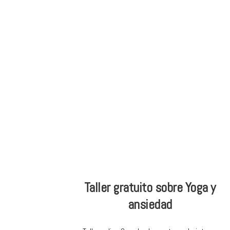
Skip
Skip
ONG
to
to
de
main
footer
Yoga
content
inclusivo
Taller gratuito sobre Yoga y
ansiedad