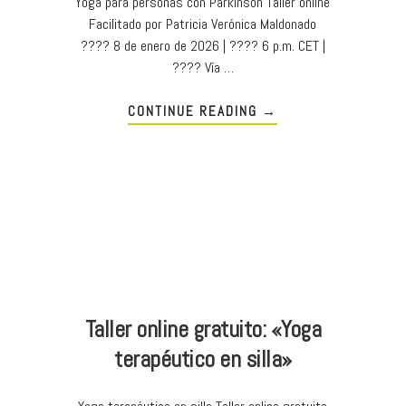
Yoga para personas con Parkinson Taller online
Facilitado por Patricia Verónica Maldonado
???? 8 de enero de 2026 | ???? 6 p.m. CET |
???? Vía …
CONTINUE READING
→
Taller online gratuito: «Yoga
terapéutico en silla»