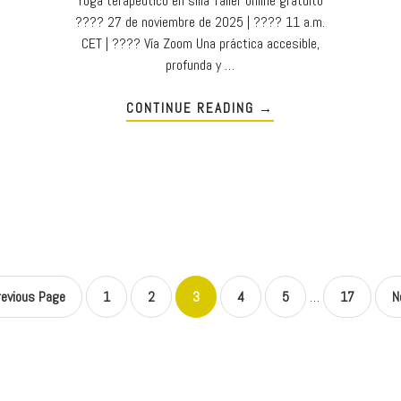
Yoga terapéutico en silla Taller online gratuito
???? 27 de noviembre de 2025 | ???? 11 a.m.
CET | ???? Vía Zoom Una práctica accesible,
profunda y …
CONTINUE READING
→
revious Page
1
2
3
4
5
…
17
N