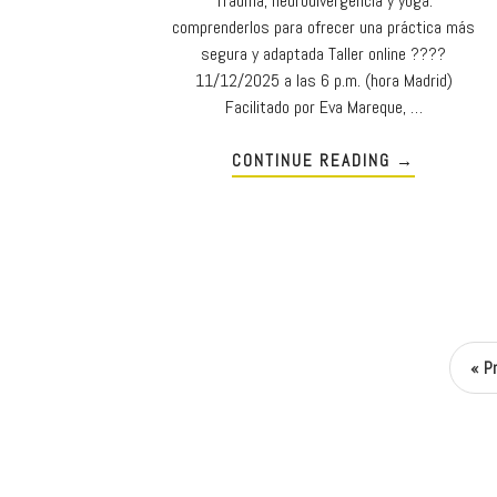
Trauma, neurodivergencia y yoga:
comprenderlos para ofrecer una práctica más
segura y adaptada Taller online ????
11/12/2025 a las 6 p.m. (hora Madrid)
Facilitado por Eva Mareque, …
CONTINUE READING
→
«
P