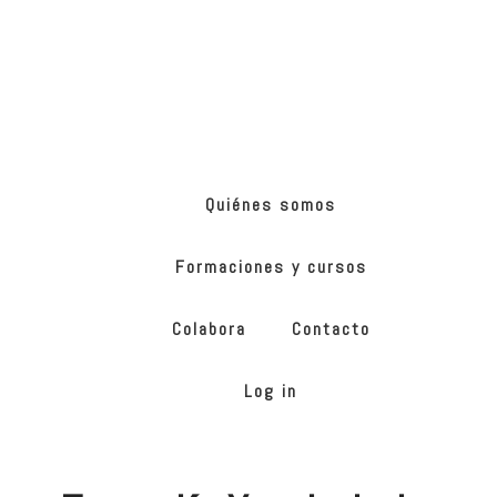
Skip
Skip
to
to
main
footer
content
ONG
de
Yoga
inclusivo
Quiénes somos
Formaciones y cursos
Colabora
Contacto
Log in