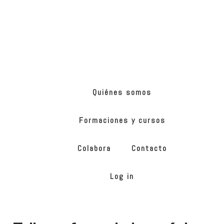
Skip
Skip
to
to
main
footer
content
ONG
de
Yoga
inclusivo
Quiénes somos
Formaciones y cursos
Colabora
Contacto
Log in