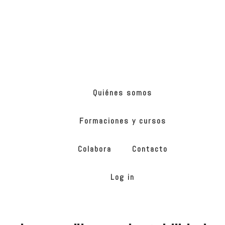
Skip
Skip
to
to
main
footer
content
ONG
de
Yoga
inclusivo
Quiénes somos
Formaciones y cursos
Colabora
Contacto
Log in